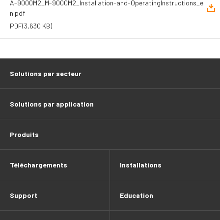
A-9000M2_M-9000M2_Installation-and-OperatingInstructions_e
n.pdf
PDF
(3,630 KB)
Solutions par secteur
Solutions par application
Produits
Téléchargements
Installations
Support
Education