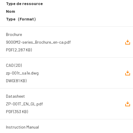
Type de ressource
Nom
Type
（Format）
Brochure
9000M2-series_Brochure_en-ca.pdf
PDF
(2,287 KB)
CAD (2D)
zp-001t_sa1e.dwg
DWG
(81 KB)
Datasheet
ZP-001T_EN_GL.pdf
PDF
(353 KB)
Instruction Manual