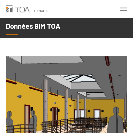
Skip
to
CANADA
main
Données BIM TOA
content