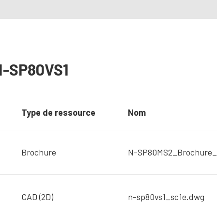
N-SP80VS1
Type de ressource
Nom
Brochure
N-SP80MS2_Brochure_
CAD (2D)
n-sp80vs1_sc1e.dwg