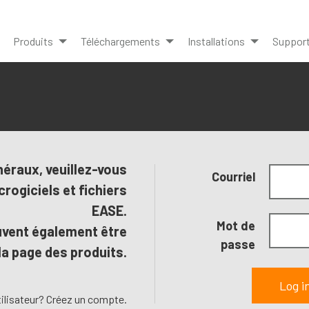
Produits
Téléchargements
Installations
Suppor
éraux, veuillez-vous
Courriel
rogiciels et fichiers
EASE.
Mot de
vent également être
passe
la page des produits.
ilisateur? Créez un compte.