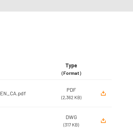
Type
（Format）
PDF
EN_CA.pdf
(2,362 KB)
DWG
(317 KB)