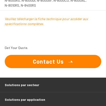
N-8000RS, N-8000DI, N-8000AF, N-8000CO, N-8000AL,
N-8010RS, N-8400RS
Veuillez télécharger la fiche technique pour accéder aux
spécifications complètes.
Get Your Quote.
Contact Us
Solutions par secteur
Solutions par application