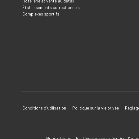
Hôtellerie et vente au détail
Établissements correctionnels
Complexes sportifs
Conditions d'utilisation
Politique sur la vie privée
Réglage
Nous utilisons des témoins pour sécuriser l'usag