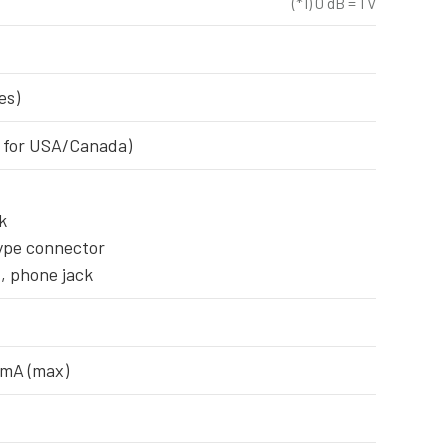
(*1) 0 dB = 1 V
es)
z for USA/Canada)
k
type connector
, phone jack
 mA (max)