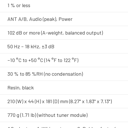
1 % or less
ANT A/B, Audio (peak), Power
102 dB or more (A-weight, balanced output)
50 Hz – 18 kHz, ±3 dB
–10 °C to +50 °C (14 °F to 122 °F)
30 % to 85 %RH (no condensation)
Resin, black
210 (W) x 44 (H) x 181 (D) mm (8.27" x 1.83" x 7.13")
770 g (1.71 lb) (without tuner module)