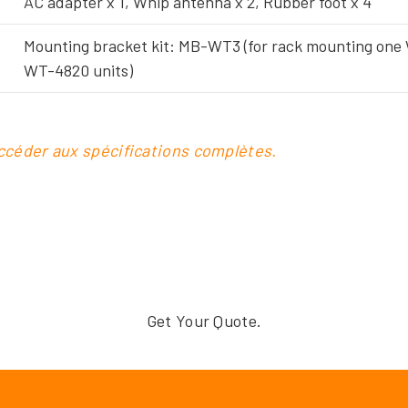
AC adapter x 1, Whip antenna x 2, Rubber foot x 4
Mounting bracket kit: MB-WT3 (for rack mounting one
WT-4820 units)
accéder aux spécifications complètes.
Get Your Quote.