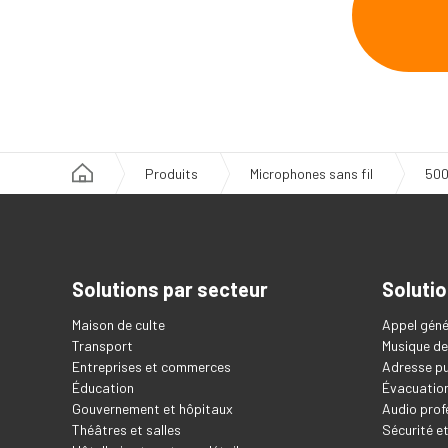
Produits
Microphones sans fil
500
Solutions par secteur
Solutio
Maison de culte
Appel géné
Transport
Musique de
Entreprises et commerces
Adresse pu
Éducation
Évacuation
Gouvernement et hôpitaux
Audio prof
Théâtres et salles
Sécurité e