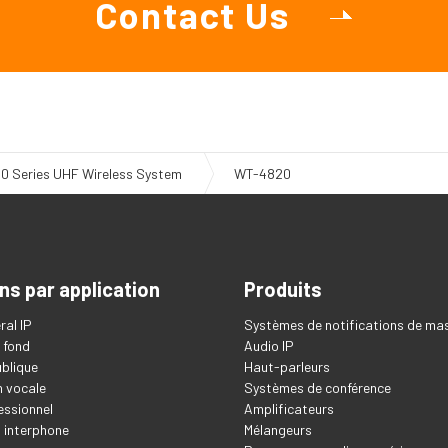
Contact Us
0 Series UHF Wireless System
WT-4820
ns par application
Produits
ral IP
Systèmes de notifications de ma
 fond
Audio IP
blique
Haut-parleurs
 vocale
Systèmes de conférence
essionnel
Amplificateurs
t interphone
Mélangeurs