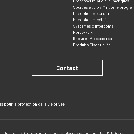
Processeurs audio-numériques
Sources audio / Minuterie progr
Microphones sans fil
Microphones câblés
Systèmes d'intercoms
Porte-voix
Racks et Accessoires
Produits Disontinués
Contact
s pour la protection de la vie privée
e de notre site Internet et pour analyser son usage afin d'offrir une