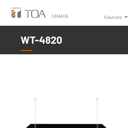
Skip
to
CANADA
Solutions
main
content
WT-4820