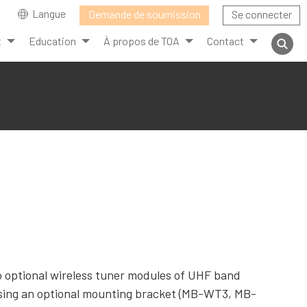
Langue
Demande de soumission
Se connecter
t
Education
À propos de TOA
Contact
 optional wireless tuner modules of UHF band
sing an optional mounting bracket (MB-WT3, MB-