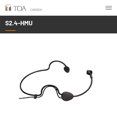
Skip
to
CANADA
main
S2.4-HMU
content