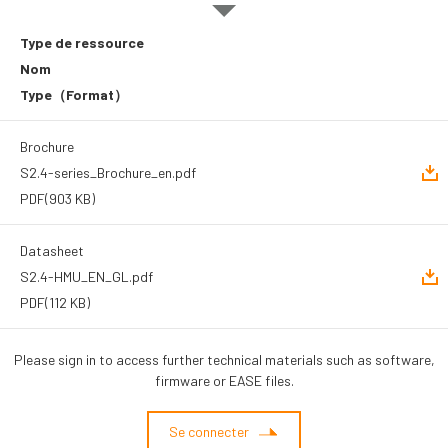
Type de ressource
Nom
Type
（Format）
Brochure
S2.4-series_Brochure_en.pdf
PDF
(903 KB)
Datasheet
S2.4-HMU_EN_GL.pdf
PDF
(112 KB)
Please sign in to access further technical materials such as software,
firmware or EASE files.
Se connecter