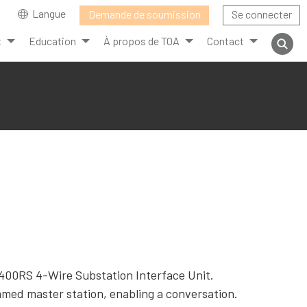
Langue
Demande de soumission
Se connecter
t
Education
À propos de TOA
Contact
8400RS 4-Wire Substation Interface Unit.
rammed master station, enabling a conversation.