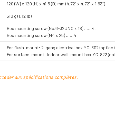
120 (W) x 120 (H) x 41.5 (D) mm (4.72" x 4.72" x 1.63")
510 g (1.12 lb)
Box mounting screw (No.6-32UNC x 18) ……4,
Box mounting screw (M4 x 25) ……4
For flush-mount: 2-gang electrical box YC-302 (option)
For surface-mount: Indoor wall-mount box YC-822 (opt
accéder aux spécifications complètes.