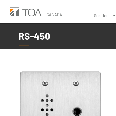
Skip
to
CANADA
Solutions
main
content
RS-450