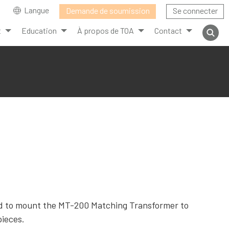
Langue
Demande de soumission
Se connecter
t
Education
À propos de TOA
Contact
d to mount the MT-200 Matching Transformer to
pieces.