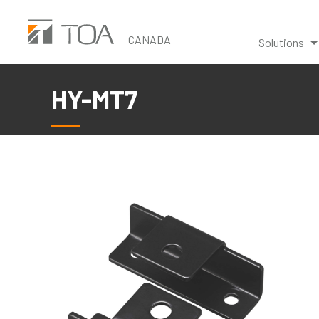
Skip
to
CANADA
Solutions
main
content
HY-MT7