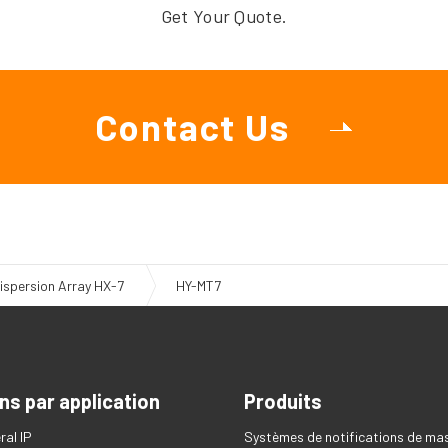
Get Your Quote.
Contact Us
Dispersion Array HX-7
HY-MT7
ns par application
Produits
ral IP
Systèmes de notifications de ma