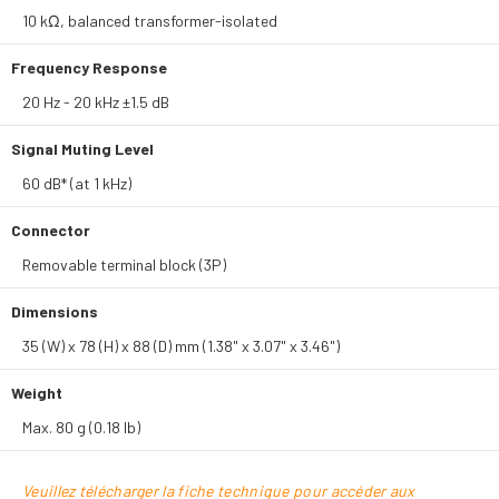
10 kΩ, balanced transformer-isolated
Frequency Response
20 Hz - 20 kHz ±1.5 dB
Signal Muting Level
60 dB* (at 1 kHz)
Connector
Removable terminal block (3P)
Dimensions
35 (W) x 78 (H) x 88 (D) mm (1.38" x 3.07" x 3.46")
Weight
Max. 80 g (0.18 lb)
Veuillez télécharger la fiche technique pour accéder aux